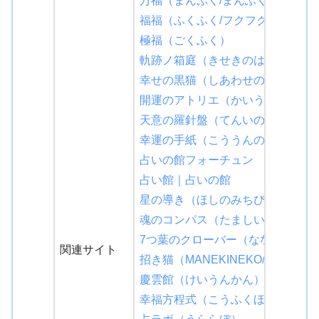
万福（まんぷく/まんふく）
福福（ふくふく/フクフク/fukufuku
極福（ごくふく）
軌跡ノ箱庭（きせきのはこにわ）
幸せの黒猫（しあわせのくろねこ
開運のアトリエ（かいうんのあと
天意の羅針盤（てんいのらしんば
幸運の手紙（こううんのてがみ）
占いの館フォーチュン
占い館｜占いの館
星の導き（ほしのみちびき）
魂のコンパス（たましいのこんぱ
7つ葉のクローバー（ななつばのく
関連サイト
招き猫（MANEKINEKO/まねきね
慶雲館（けいうんかん）
幸福方程式（こうふくほうていし