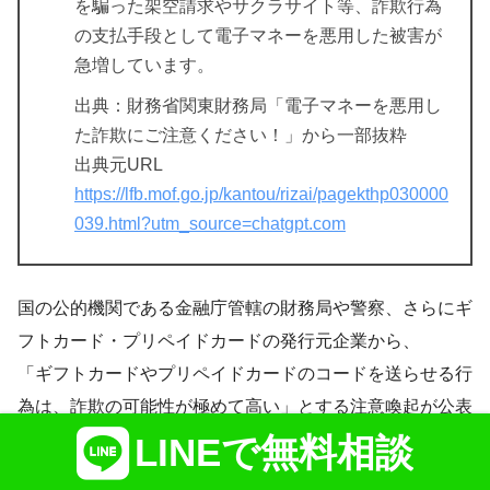
を騙った架空請求やサクラサイト等、詐欺行為
の支払手段として電子マネーを悪用した被害が
急増しています。
出典：財務省関東財務局「電子マネーを悪用し
た詐欺にご注意ください！」から一部抜粋
出典元URL
https://lfb.mof.go.jp/kantou/rizai/pagekthp030000
039.html?utm_source=chatgpt.com
国の公的機関である金融庁管轄の財務局や警察、さらにギ
フトカード・プリペイドカードの発行元企業から、
「ギフトカードやプリペイドカードのコードを送らせる行
為は、詐欺の可能性が極めて高い」とする注意喚起が公表
されています。
LINEで無料相談