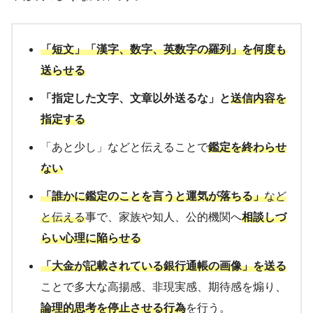
「短文」「漢字、数字、英数字の羅列」を何度も
送らせる
「指定した文字、文章以外送るな」と
送信内容を
指定する
「あと少し」などと伝えることで
鑑定を終わらせ
ない
「誰かに鑑定のことを言うと運気が落ちる」
など
と伝える
事で、家族や知人、公的機関へ
相談しづ
らい心理に陥らせる
「大金が記載されている銀行通帳の画像」を送る
ことで多大な高揚感、非現実感、期待感を煽り、
論理的思考を停止させる行為
を行う。