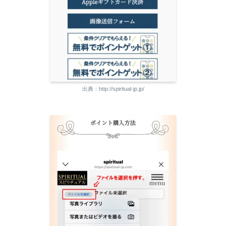
出典：http://spiritual-jp.jp/