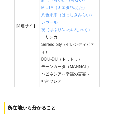
卦（うらかた/うらない）
MIETA（ミエタ/みえた）
八色未来（はっしきみらい）
レヴール
関連サイト
祝（はふり/いわい/しゅく）
トリンカ
Serendipity（セレンディピテ
ィ）
DDU-DU（トゥドゥ）
モーンガータ（MANGAT）
ハピネシア～幸福の言霊～
神占フレア
所在地から分かること