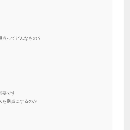
通点ってどんなもの？
必要です
スを拠点にするのか
）