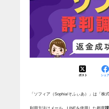
ポスト
シェ
「ソフィア（Sophia/そふぃあ）」は「
利用方法はメール、LINEを使用した都度
課