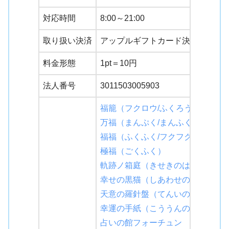
対応時間
8:00～21:00
取り扱い決済
アップルギフトカード決済
料金形態
1pt＝10円
法人番号
3011503005903
福籠（フクロウ/ふくろう）
万福（まんぷく/まんふく）
福福（ふくふく/フクフク/fukufuku
極福（ごくふく）
軌跡ノ箱庭（きせきのはこにわ）
幸せの黒猫（しあわせのくろねこ
天意の羅針盤（てんいのらしんば
幸運の手紙（こううんのてがみ）
占いの館フォーチュン