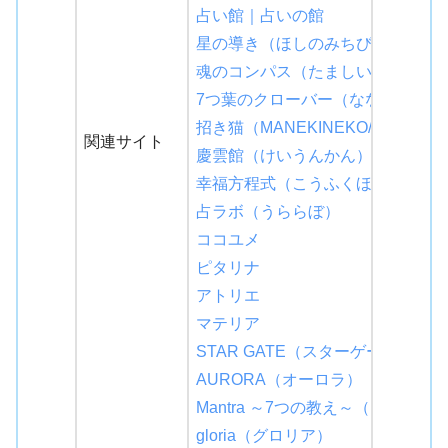
占い館｜占いの館
星の導き（ほしのみちびき）
魂のコンパス（たましいのこんぱ
7つ葉のクローバー（ななつばのく
招き猫（MANEKINEKO/まねきね
関連サイト
慶雲館（けいうんかん）
幸福方程式（こうふくほうていし
占ラボ（うららぼ）
ココユメ
ピタリナ
アトリエ
マテリア
STAR GATE（スターゲート）
AURORA（オーロラ）
Mantra ～7つの教え～（マントラ
gloria（グロリア）