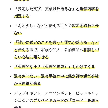
「指定した文字、文章以外送るな」と
送信内容を
指定する
「あと少し」などと伝えることで
鑑定を終わらせ
ない
「誰かに鑑定のことを言うと運気が落ちる」
など
と伝える
事で、家族や知人、公的機関へ
相談しづ
らい心理に陥らせる
「心理的な圧迫（心理的拘束）」をかけてくる
退会させない、退会手続き中に鑑定師や運営会社
から連絡が来る
アップルギフト、アマゾンギフト、ビットキャッ
シュなどの
プリペイドカードの「コード」を送ら
せる