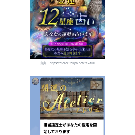
出典：https://atelier-tokyo.net/?c=sl01