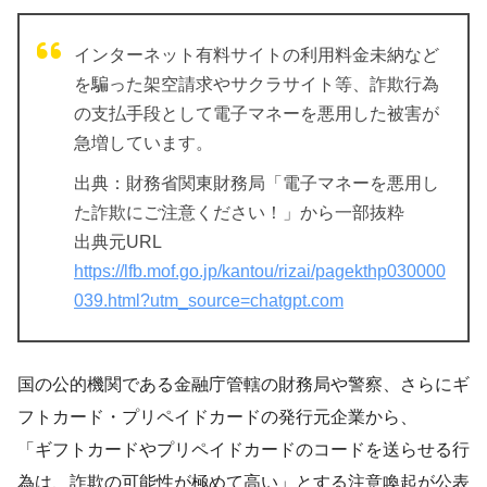
インターネット有料サイトの利用料金未納など
を騙った架空請求やサクラサイト等、詐欺行為
の支払手段として電子マネーを悪用した被害が
急増しています。
出典：財務省関東財務局「電子マネーを悪用し
た詐欺にご注意ください！」から一部抜粋
出典元URL
https://lfb.mof.go.jp/kantou/rizai/pagekthp030000
039.html?utm_source=chatgpt.com
国の公的機関である金融庁管轄の財務局や警察、さらにギ
フトカード・プリペイドカードの発行元企業から、
「ギフトカードやプリペイドカードのコードを送らせる行
為は、詐欺の可能性が極めて高い」とする注意喚起が公表