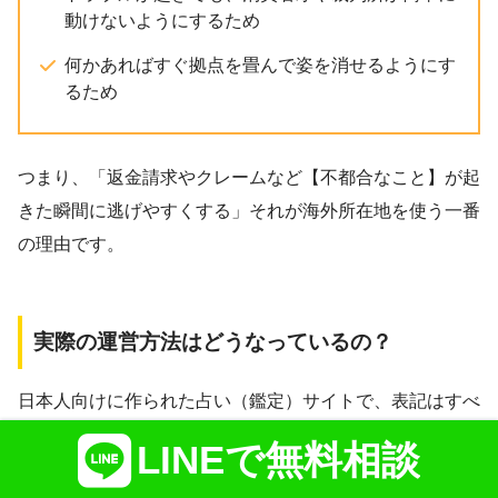
動けないようにするため
何かあればすぐ拠点を畳んで姿を消せるようにす
るため
つまり、「返金請求やクレームなど【不都合なこと】が起
きた瞬間に逃げやすくする」それが海外所在地を使う一番
の理由です。
実際の運営方法はどうなっているの？
日本人向けに作られた占い（鑑定）サイトで、表記はすべ
て日本語、利用者も日本人ばかり。
LINEで無料相談
それなのに、
わざわざ拠点を海外に置く合理的な理由は本