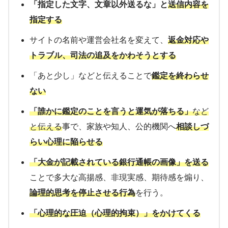
「指定した文字、文章以外送るな」と
送信内容を
指定する
サイトの名前や運営会社名を変えて、
返金対応や
トラブル、司法の追及をかわそうとする
「あと少し」などと伝えることで
鑑定を終わらせ
ない
「誰かに鑑定のことを言うと運気が落ちる」
など
と伝える
事で、家族や知人、公的機関へ
相談しづ
らい心理に陥らせる
「大金が記載されている銀行通帳の画像」を送る
ことで多大な高揚感、非現実感、期待感を煽り、
論理的思考を停止させる行為
を行う。
「心理的な圧迫（心理的拘束）」をかけてくる