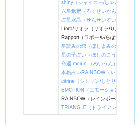
shiny（シャイニー/しゃいにー）
六星鑑定（ろくせいかんてい）
占星水晶（せんせいすいしょう）
Liora/リオラ（リオラ/りおら）
Rapport（ラポール/らぽーる）
星読みの館（ほしよみのやかた）
星の子占い（ほしのこうらない）
命運-meiun-（めいうん）
本格占いRAINBOW（レインボー
citrine（シトリン/しとりん）
EMOTION（エモーション/えもー
RAINBOW（レインボー/れいんぼ
TRIANGLE（トライアングル/と