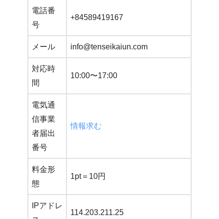
電話番
+84589419167
号
メール
info@tenseikaiun.com
対応時
10:00〜17:00
間
電気通
信事業
情報求む
者届出
番号
料金形
1pt＝10円
態
IPアドレ
114.203.211.25