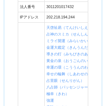
法人番号
3011201017432
IPアドレス
202.218.194.244
天啓祉易（てんけいしえき）
占神のスミカ（せんしんのすみか
ミライ開運（みらいかいうん）
金運大鑑定（きんうんだいかんて
導きの灯（みちびきのあかり）
黄金の泉（おうごんのいずみ）
幸運の環（こううんのわ）
幸せの輪舞（しあわせのろんど）
占里眼（せんりがん）
八占師（パッセンジャー）
極幸（きわ）
強運