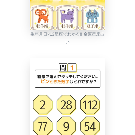
生年月日×12星座でわかる!! 金運星座占
い