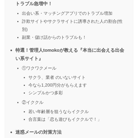
トラブル急増中！
出会い系・マッチングアプリでのトラブル増加
詐欺サイトやサクラサイトに誘導された人の割合(性
別)
副業・儲け話からのトラブルも！
特選！管理人tomokoが教える『本当に出会える出会
い系サイト』
①ワクワクメール
サクラ、業者 のいないサイト
今なら1,200円分がもらえます
シンプルかつ多彩
②イククル
若い年齢層を狙うならイククル
合言葉は「恋も遊びもイククルで！」
迷惑メールの対策方法