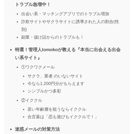
トラブル急増中！
出会い系・マッチングアプリでのトラブル増加
詐欺サイトやサクラサイトに誘導された人の割合(性
別)
副業・儲け話からのトラブルも！
特選！管理人tomokoが教える『本当に出会える出会
い系サイト』
①ワクワクメール
サクラ、業者 のいないサイト
今なら1,200円分がもらえます
シンプルかつ多彩
②イククル
若い年齢層を狙うならイククル
合言葉は「恋も遊びもイククルで！」
迷惑メールの対策方法