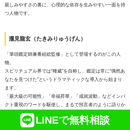
親しみやすさの裏に、心理的な依存を生みやすい一面を持
つ人物です。
瀧見龍玄（たきみりゅうげん）
「筆頭鑑定師兼番組総監修」として登場するのがこの人
物。
スピリチュアル界では“権威”を自称し、鑑定は常に“偶然あ
なたを見つけた”というドラマティックな導入から始まり
ます。
「最大級の可能性」「幸福昇華」「成就波動」などインパ
クト重視のワードを駆使し、まるで預言者のように語りか
けてきます。鑑定は初回無料とされつつも、気づけば瀧見
LINEで無料相談
からのメールの連投と、一通1500円もする高額メールで
の“言霊”送信が日常に。