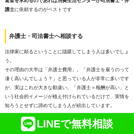
返金を求めるのであれば消費生活センターか司法書士・弁
護士
に依頼するのがベストです
弁護士・司法書士へ相談する
法律家に頼るということに躊躇してしまう人は多いでしょ
う。
その理由の大半は「弁護士費用」。「弁護士を雇うのって
凄く高いんでしょう？」と思っている人が非常に多いです
が、実はこれが大きな勘違い。「弁護士＝報酬が高い」と
いう社会的イメージが植え付けられているだけで、実情を
知ろうとせずに諦めてしまう人が続出しています。
LINEで無料相談
突然の詐欺被害に遭い、精神的にも金銭的にも大きな不安
を抱えていらっしゃることと思います。